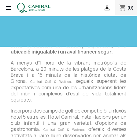
shopping_cart


(0)
About us
Un desenvolupament immobiliari líder a tot el
món, combinant un disseny impactant, una
ubicació inigualable i un aval financer segur.
A menys d'1 hora de la vibrant metròpolis de
Barcelona, a 20 minuts de les platges de la Costa
Brava i a 15 minuts de la històrica ciutat de
Girona,
segueix superant les
Camiral Golf & Wellness
expectatives com una de les urbanitzacions líders
del món i complexos d’estil de vida totalment
equipats.
Incorpora dos camps de golf de competició, un luxós
hotel 5 estrelles, Hotel Camiral, instal·lacions per un
club infantil i una gran varietat d’opcions de
gastronomia.
ofereix diverses
Camiral Golf & Wellness
activitats a l’aire lliure dissenyades per animar als