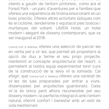
clients a gaudir de l’entorn pintoresc, como ara el
Forest Park – un parc d’aventures per a famílies que
ofereix una experiència de tirolina emocionant en un
bosc preciós. Ofereix altres activitats lúdiques com
és el ciclisme, senderisme o equitació pels boscos i
muntanyes del voltant. LAVIDA Hotel, un hotel
modern i elegant de disseny contemporani, que va
ser inaugurat al 2018.
ofereix una selecció de parcel·les
Camiral Golf & Wellness
en venta per a vil·les, que permet als propietaris la
opció de duu a terme el seu propi projecte,
mantenint el concepte arquitectural del resort, o
permetent al nostra equip experimentat tenir cura
de la construcció de la seva vil·la somiada. Cal
afegir, que
ofereix una varietat de
Camiral Golf & Wellness
vil·les de luxe preparades per entrar a viure,
dissenyades per arquitectes guardonats. Cada
vil·la és única però alhora reconeixible pel seu
disseny modern i la perfecte integració amb l’entorn
natural, oferint confort i benestar amb un estil de
vida mediterrani.