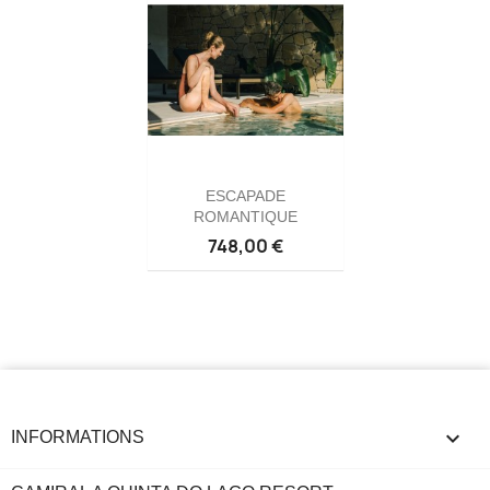
ESCAPADE
ROMANTIQUE
748,00 €
keyboard_arrow_down
INFORMATIONS